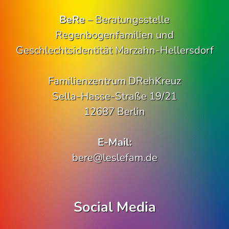
BeRe
– Beratungsstelle
Regenbogenfamilien und
Geschlechtsidentität Marzahn-Hellersdorf
Familienzentrum DRehKreuz
Sella-Hasse-Straße 19/21
12687 Berlin
E-Mail:
bere@leslefam.de
Social Media