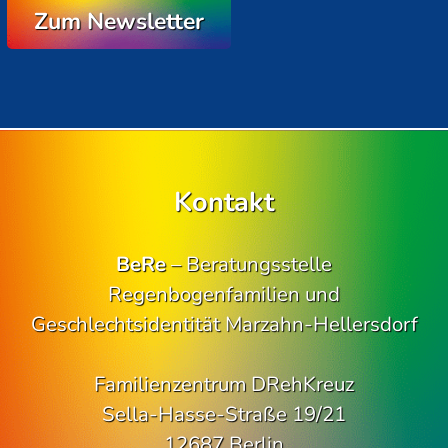
Zum Newsletter
Kontakt
BeRe
– Beratungsstelle
Regenbogenfamilien und
Geschlechtsidentität Marzahn-Hellersdorf
Familienzentrum DRehKreuz
Sella-Hasse-Straße 19/21
12687 Berlin