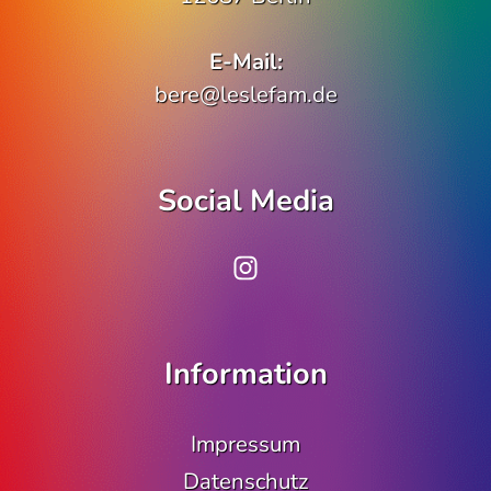
E-Mail:
bere@leslefam.de
Social Media
www.instagram.co
Information
Impressum
Datenschutz