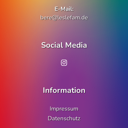
E-Mail:
bere@leslefam.de
Social Media
www.instagram.co
Information
Impressum
Datenschutz