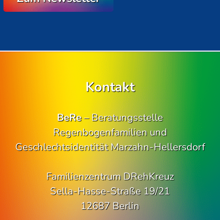
Kontakt
BeRe
– Beratungsstelle
Regenbogenfamilien und
Geschlechtsidentität Marzahn-Hellersdorf
Familienzentrum DRehKreuz
Sella-Hasse-Straße 19/21
12687 Berlin