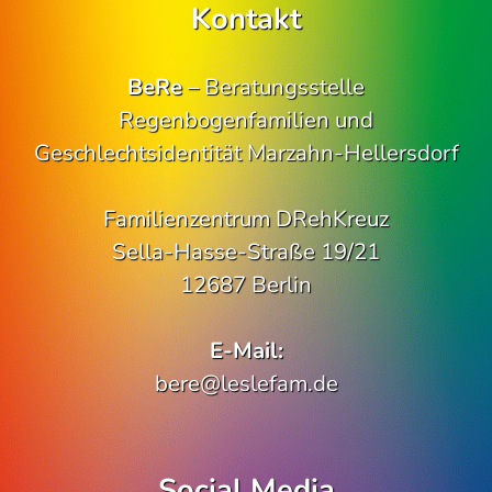
Kontakt
BeRe
– Beratungsstelle
Regenbogenfamilien und
Geschlechtsidentität Marzahn-Hellersdorf
Familienzentrum DRehKreuz
Sella-Hasse-Straße 19/21
12687 Berlin
E-Mail:
bere@leslefam.de
Social Media