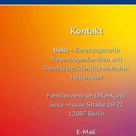
Kontakt
BeRe
– Beratungsstelle
Regenbogenfamilien und
Geschlechtsidentität Marzahn-
Hellersdorf
Familienzentrum DRehKreuz
Sella-Hasse-Straße 19/21
12687 Berlin
E-Mail: