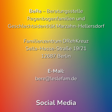
BeRe
– Beratungsstelle
Regenbogenfamilien und
Geschlechtsidentität Marzahn-Hellersdorf
Familienzentrum DRehKreuz
Sella-Hasse-Straße 19/21
12687 Berlin
E-Mail:
bere@leslefam.de
Social Media