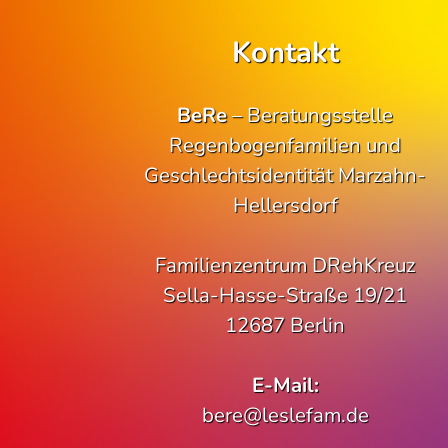
Kontakt
BeRe
– Beratungsstelle
Regenbogenfamilien und
Geschlechtsidentität Marzahn-
Hellersdorf
Familienzentrum DRehKreuz
Sella-Hasse-Straße 19/21
12687 Berlin
E-Mail:
bere@leslefam.de