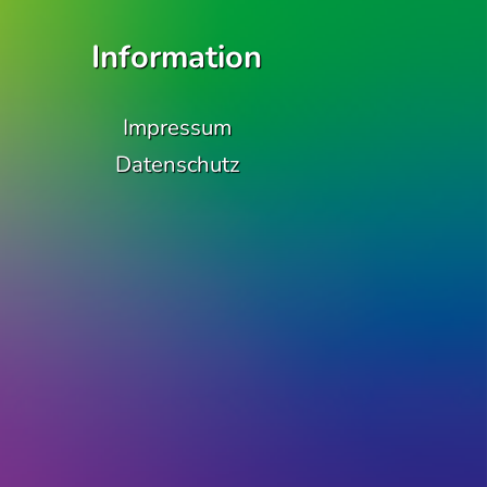
Information
m/qbel_berlin
Impressum
Datenschutz