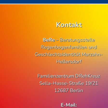
Kontakt
BeRe
– Beratungsstelle
Regenbogenfamilien und
Geschlechtsidentität Marzahn-
Hellersdorf
Familienzentrum DRehKreuz
Sella-Hasse-Straße 19/21
12687 Berlin
E-Mail: