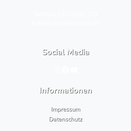
Telefon­:
030 58682129
E-Mail:
info@leslefam.de
Social Media
Instagram
Facebook
YouTube
Informationen
Impressum
Datenschutz