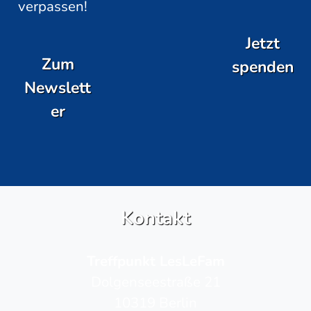
verpassen!
Jetzt
Zum
spenden
Newslett
er
Kontakt
Treffpunkt LesLeFam
Dolgenseestraße 21
10319 Berlin